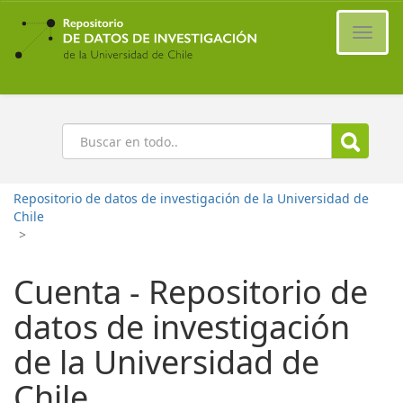
Ir
al
Cambi
contenido
naveg
principal
Buscar
Repositorio de datos de investigación de la Universidad de
Chile
>
Cuenta - Repositorio de
datos de investigación
de la Universidad de
Chile