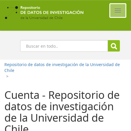
Ir
al
Cambi
contenido
naveg
principal
Buscar
Repositorio de datos de investigación de la Universidad de
Chile
>
Cuenta - Repositorio de
datos de investigación
de la Universidad de
Chile