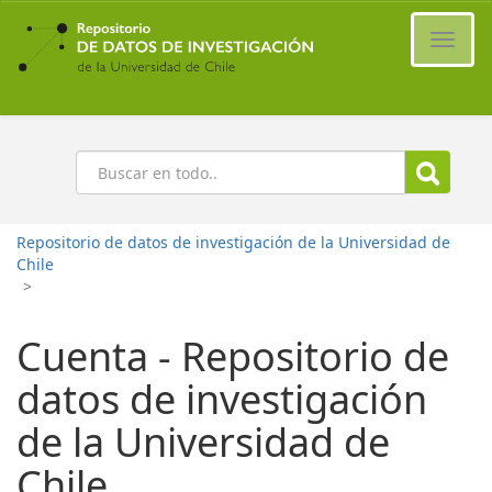
Ir
al
Cambi
contenido
naveg
principal
Buscar
Repositorio de datos de investigación de la Universidad de
Chile
>
Cuenta - Repositorio de
datos de investigación
de la Universidad de
Chile