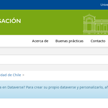
Unive
Acerca de
Buenas prácticas
Contacto
idad de Chile
>
 en Dataverse? Para crear su propio dataverse y personalizarlo, aña