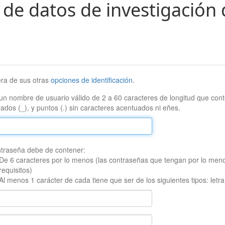
 de datos de investigación 
era de sus otras
opciones de identificación
.
un nombre de usuario válido de 2 a 60 caracteres de longitud que conte
ados (_), y puntos (.) sin caracteres acentuados ni eñes.
traseña debe de contener:
De 6 caracteres por lo menos (las contraseñas que tengan por lo men
requisitos)
Al menos 1 carácter de cada tiene que ser de los siguientes tipos: let