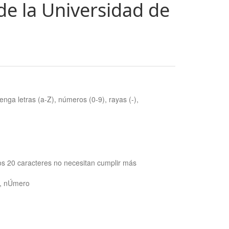
de la Universidad de
nga letras (a-Z), números (0-9), rayas (-),
os 20 caracteres no necesitan cumplir más
ra, nÚmero