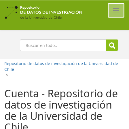
Ir
al
Cambi
contenido
naveg
principal
Buscar
Repositorio de datos de investigación de la Universidad de
Chile
>
Cuenta - Repositorio de
datos de investigación
de la Universidad de
Chile