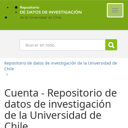
Ir
al
Cambi
contenido
naveg
principal
Buscar
Repositorio de datos de investigación de la Universidad de
Chile
>
Cuenta - Repositorio de
datos de investigación
de la Universidad de
Chile