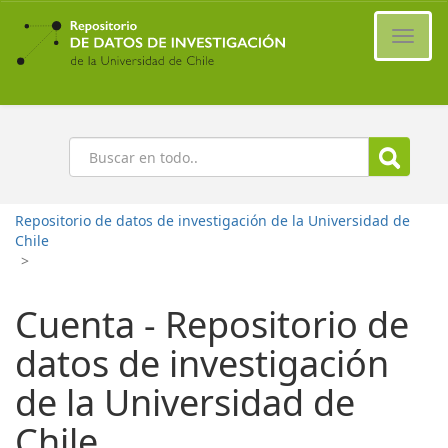
Ir
al
Cambi
contenido
naveg
principal
Buscar
Repositorio de datos de investigación de la Universidad de
Chile
>
Cuenta - Repositorio de
datos de investigación
de la Universidad de
Chile