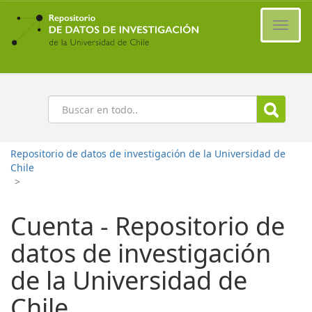
Ir
al
Cambi
contenido
naveg
principal
Buscar
Repositorio de datos de investigación de la Universidad de
Chile
>
Cuenta - Repositorio de
datos de investigación
de la Universidad de
Chile