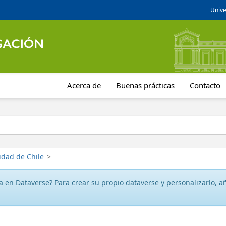
Unive
Acerca de
Buenas prácticas
Contacto
idad de Chile
>
 en Dataverse? Para crear su propio dataverse y personalizarlo, aña