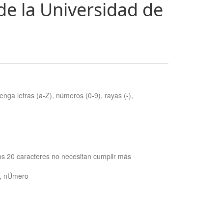
de la Universidad de
nga letras (a-Z), números (0-9), rayas (-),
os 20 caracteres no necesitan cumplir más
ra, nÚmero