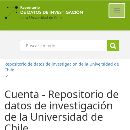
Ir
al
Cambi
contenido
naveg
principal
Buscar
Repositorio de datos de investigación de la Universidad de
Chile
>
Cuenta - Repositorio de
datos de investigación
de la Universidad de
Chile