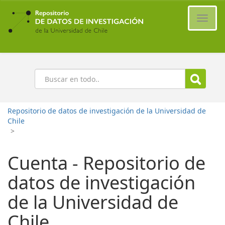
Ir
al
Cambi
contenido
naveg
principal
Buscar
Repositorio de datos de investigación de la Universidad de
Chile
>
Cuenta - Repositorio de
datos de investigación
de la Universidad de
Chile