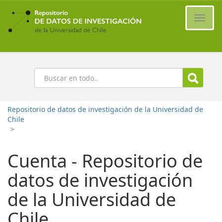
Ir
al
Cambi
contenido
naveg
principal
Buscar
Repositorio de datos de investigación de la Universidad de
Chile
>
Cuenta - Repositorio de
datos de investigación
de la Universidad de
Chile