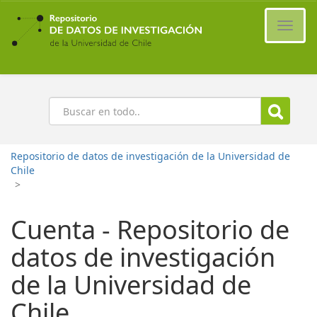
Ir
al
Cambi
contenido
naveg
principal
Buscar
Repositorio de datos de investigación de la Universidad de
Chile
>
Cuenta - Repositorio de
datos de investigación
de la Universidad de
Chile