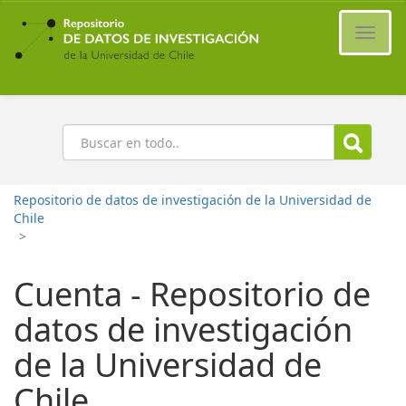
Ir
al
Cambi
contenido
naveg
principal
Buscar
Repositorio de datos de investigación de la Universidad de
Chile
>
Cuenta - Repositorio de
datos de investigación
de la Universidad de
Chile