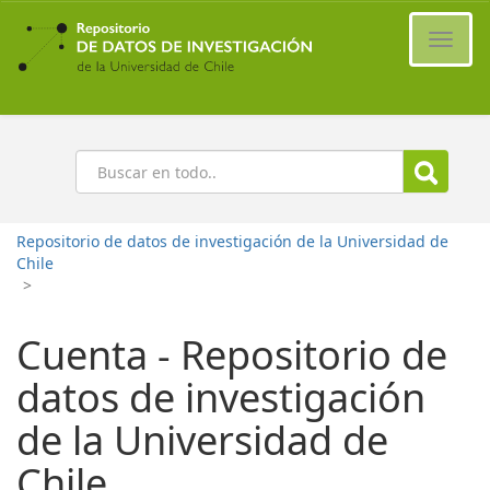
Ir
al
Cambi
contenido
naveg
principal
Buscar
Repositorio de datos de investigación de la Universidad de
Chile
>
Cuenta - Repositorio de
datos de investigación
de la Universidad de
Chile