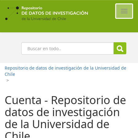
Ir
al
Cambi
contenido
naveg
principal
Buscar
Repositorio de datos de investigación de la Universidad de
Chile
>
Cuenta - Repositorio de
datos de investigación
de la Universidad de
Chile