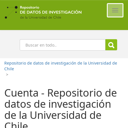
Ir
al
Cambi
contenido
naveg
principal
Buscar
Repositorio de datos de investigación de la Universidad de
Chile
>
Cuenta - Repositorio de
datos de investigación
de la Universidad de
Chile