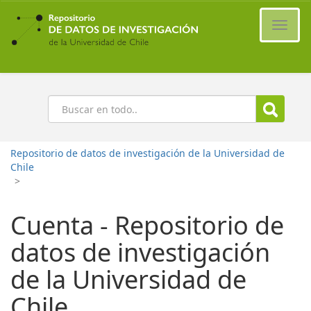
Ir
al
Cambi
contenido
naveg
principal
Buscar
Repositorio de datos de investigación de la Universidad de
Chile
>
Cuenta - Repositorio de
datos de investigación
de la Universidad de
Chile