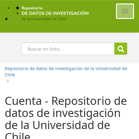
Ir
al
Cambi
contenido
naveg
principal
Buscar
Repositorio de datos de investigación de la Universidad de
Chile
>
Cuenta - Repositorio de
datos de investigación
de la Universidad de
Chile