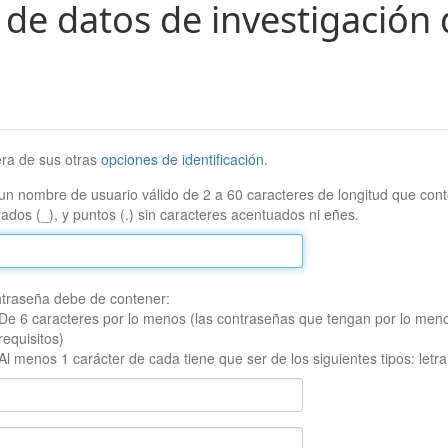
 de datos de investigación 
era de sus otras
opciones de identificación
.
un nombre de usuario válido de 2 a 60 caracteres de longitud que conte
ados (_), y puntos (.) sin caracteres acentuados ni eñes.
traseña debe de contener:
De 6 caracteres por lo menos (las contraseñas que tengan por lo men
requisitos)
Al menos 1 carácter de cada tiene que ser de los siguientes tipos: let