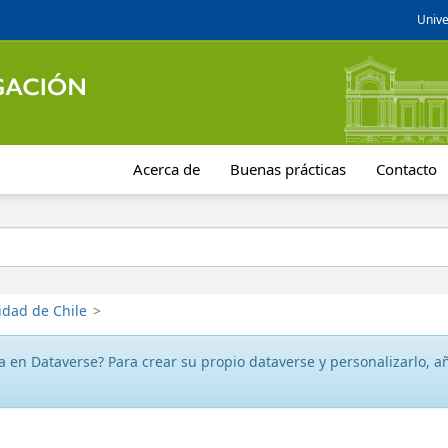
Unive
Acerca de
Buenas prácticas
Contacto
idad de Chile
>
 en Dataverse? Para crear su propio dataverse y personalizarlo, aña