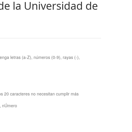
de la Universidad de
nga letras (a-Z), números (0-9), rayas (-),
os 20 caracteres no necesitan cumplir más
ra, nÚmero