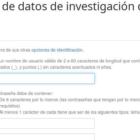
 de datos de investigación 
era de sus otras
opciones de identificación
.
un nombre de usuario válido de 2 a 60 caracteres de longitud que conte
ados (_), y puntos (.) sin caracteres acentuados ni eñes.
traseña debe de contener:
De 6 caracteres por lo menos (las contraseñas que tengan por lo men
requisitos)
Al menos 1 carácter de cada tiene que ser de los siguientes tipos: let