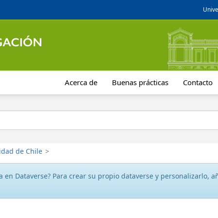
Unive
Acerca de
Buenas prácticas
Contacto
idad de Chile
>
 en Dataverse? Para crear su propio dataverse y personalizarlo, aña