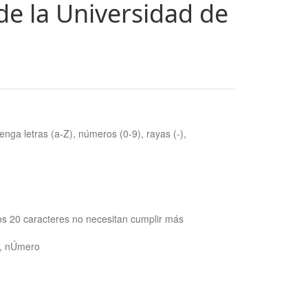
de la Universidad de
nga letras (a-Z), números (0-9), rayas (-),
os 20 caracteres no necesitan cumplir más
ra, nÚmero