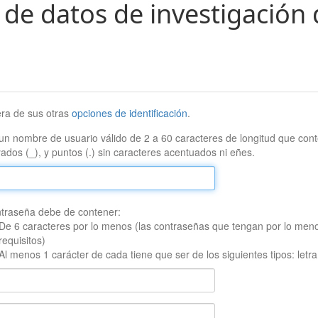
 de datos de investigación 
era de sus otras
opciones de identificación
.
un nombre de usuario válido de 2 a 60 caracteres de longitud que conte
ados (_), y puntos (.) sin caracteres acentuados ni eñes.
traseña debe de contener:
De 6 caracteres por lo menos (las contraseñas que tengan por lo men
requisitos)
Al menos 1 carácter de cada tiene que ser de los siguientes tipos: let