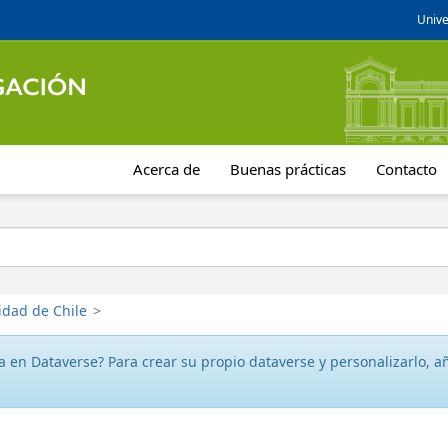
Unive
Acerca de
Buenas prácticas
Contacto
idad de Chile
>
 en Dataverse? Para crear su propio dataverse y personalizarlo, aña