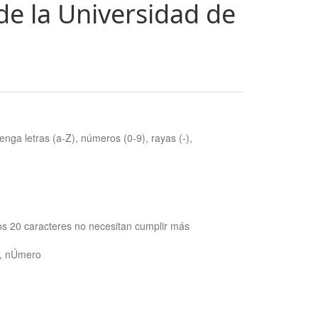
de la Universidad de
nga letras (a-Z), números (0-9), rayas (-),
os 20 caracteres no necesitan cumplir más
ra, nÚmero