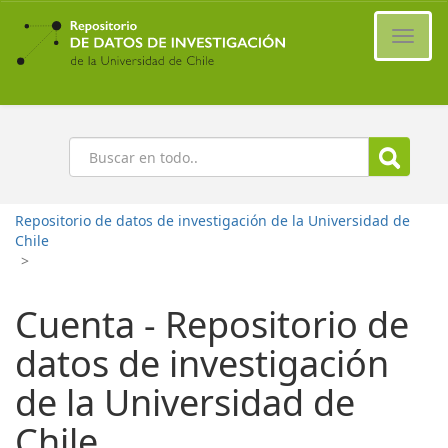
Ir
al
Cambi
contenido
naveg
principal
Buscar
Repositorio de datos de investigación de la Universidad de
Chile
>
Cuenta - Repositorio de
datos de investigación
de la Universidad de
Chile