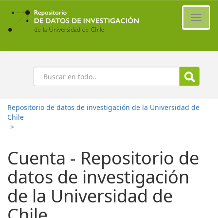
Ir
al
Cambi
contenido
naveg
principal
Buscar
Repositorio de datos de investigación de la Universidad de
Chile
>
Cuenta - Repositorio de
datos de investigación
de la Universidad de
Chile