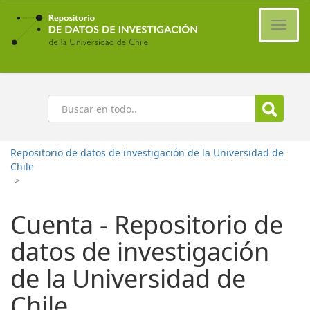
Ir
al
Cambi
contenido
naveg
principal
Buscar
Repositorio de datos de investigación de la Universidad de
Chile
>
Cuenta - Repositorio de
datos de investigación
de la Universidad de
Chile