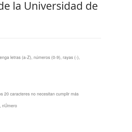
de la Universidad de
nga letras (a-Z), números (0-9), rayas (-),
os 20 caracteres no necesitan cumplir más
ra, nÚmero