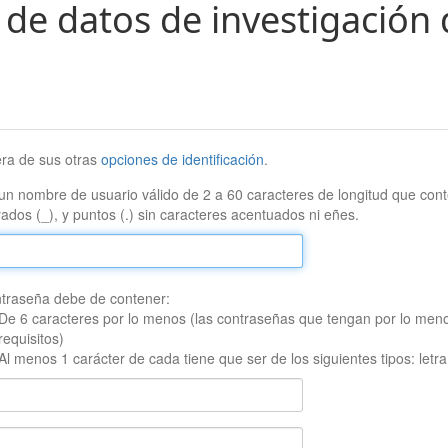
 de datos de investigación 
era de sus otras
opciones de identificación
.
un nombre de usuario válido de 2 a 60 caracteres de longitud que conte
ados (_), y puntos (.) sin caracteres acentuados ni eñes.
traseña debe de contener:
De 6 caracteres por lo menos (las contraseñas que tengan por lo men
requisitos)
Al menos 1 carácter de cada tiene que ser de los siguientes tipos: let