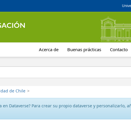
Unive
Acerca de
Buenas prácticas
Contacto
idad de Chile
>
 en Dataverse? Para crear su propio dataverse y personalizarlo, aña