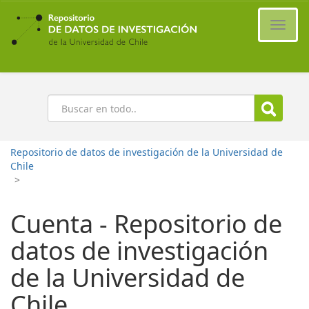
Ir
al
Cambi
contenido
naveg
principal
Buscar
Repositorio de datos de investigación de la Universidad de
Chile
>
Cuenta - Repositorio de
datos de investigación
de la Universidad de
Chile