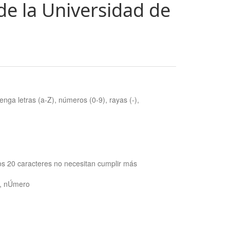
de la Universidad de
nga letras (a-Z), números (0-9), rayas (-),
os 20 caracteres no necesitan cumplir más
ra, nÚmero