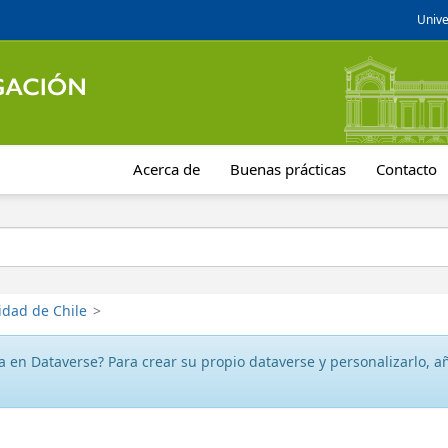
Unive
Acerca de
Buenas prácticas
Contacto
idad de Chile
>
 en Dataverse? Para crear su propio dataverse y personalizarlo, aña