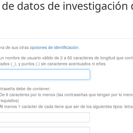
 de datos de investigación 
era de sus otras
opciones de identificación
.
un nombre de usuario válido de 2 a 60 caracteres de longitud que conte
ados (_), y puntos (.) sin caracteres acentuados ni eñes.
traseña debe de contener:
De 6 caracteres por lo menos (las contraseñas que tengan por lo men
requisitos)
Al menos 1 carácter de cada tiene que ser de los siguientes tipos: let