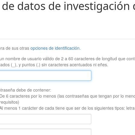
 de datos de investigación 
era de sus otras
opciones de identificación
.
un nombre de usuario válido de 2 a 60 caracteres de longitud que conte
ados (_), y puntos (.) sin caracteres acentuados ni eñes.
traseña debe de contener:
De 6 caracteres por lo menos (las contraseñas que tengan por lo men
requisitos)
Al menos 1 carácter de cada tiene que ser de los siguientes tipos: let