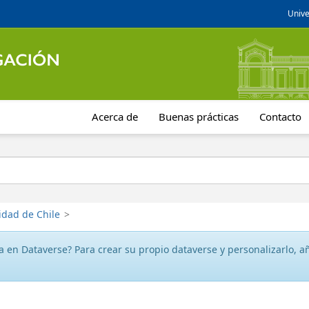
Unive
Acerca de
Buenas prácticas
Contacto
idad de Chile
>
 en Dataverse? Para crear su propio dataverse y personalizarlo, aña