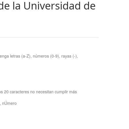
de la Universidad de
nga letras (a-Z), números (0-9), rayas (-),
os 20 caracteres no necesitan cumplir más
ra, nÚmero