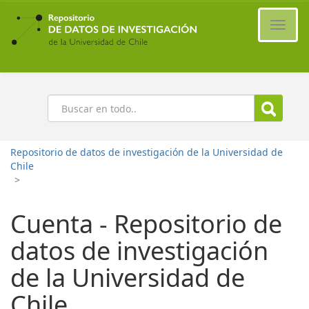
Ir
al
Cambi
contenido
naveg
principal
Buscar
Repositorio de datos de investigación de la Universidad de
Chile
>
Cuenta - Repositorio de
datos de investigación
de la Universidad de
Chile