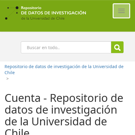
Ir
al
Cambi
contenido
naveg
principal
Buscar
Repositorio de datos de investigación de la Universidad de
Chile
>
Cuenta - Repositorio de
datos de investigación
de la Universidad de
Chile