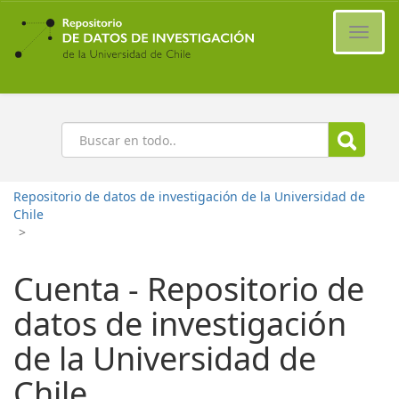
Ir
al
Cambi
contenido
naveg
principal
Buscar
Repositorio de datos de investigación de la Universidad de
Chile
>
Cuenta - Repositorio de
datos de investigación
de la Universidad de
Chile