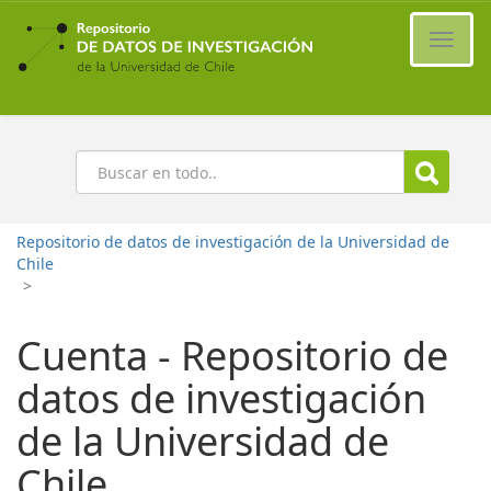
Ir
al
Cambi
contenido
naveg
principal
Buscar
Repositorio de datos de investigación de la Universidad de
Chile
>
Cuenta - Repositorio de
datos de investigación
de la Universidad de
Chile