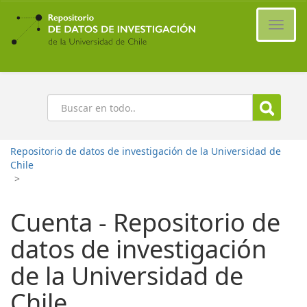
Ir
al
Cambi
contenido
naveg
principal
Buscar
Repositorio de datos de investigación de la Universidad de
Chile
>
Cuenta - Repositorio de
datos de investigación
de la Universidad de
Chile