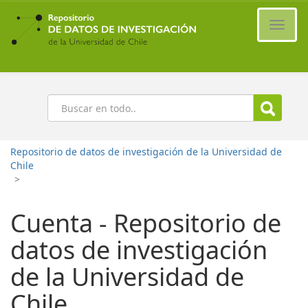
Ir
al
Cambi
contenido
naveg
principal
Buscar
Repositorio de datos de investigación de la Universidad de
Chile
>
Cuenta - Repositorio de
datos de investigación
de la Universidad de
Chile