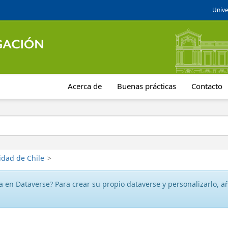
Unive
Acerca de
Buenas prácticas
Contacto
idad de Chile
>
 en Dataverse? Para crear su propio dataverse y personalizarlo, aña