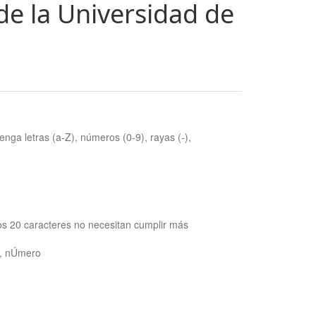
de la Universidad de
nga letras (a-Z), números (0-9), rayas (-),
os 20 caracteres no necesitan cumplir más
ra, nÚmero