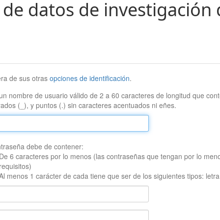
 de datos de investigación 
era de sus otras
opciones de identificación
.
un nombre de usuario válido de 2 a 60 caracteres de longitud que conte
ados (_), y puntos (.) sin caracteres acentuados ni eñes.
traseña debe de contener:
De 6 caracteres por lo menos (las contraseñas que tengan por lo men
requisitos)
Al menos 1 carácter de cada tiene que ser de los siguientes tipos: let