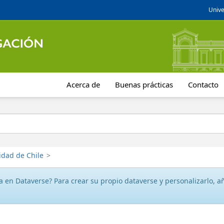
Unive
Acerca de
Buenas prácticas
Contacto
idad de Chile
>
 en Dataverse? Para crear su propio dataverse y personalizarlo, aña