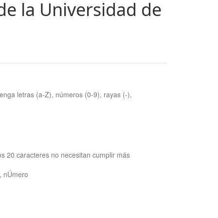
de la Universidad de
nga letras (a-Z), números (0-9), rayas (-),
os 20 caracteres no necesitan cumplir más
ra, nÚmero