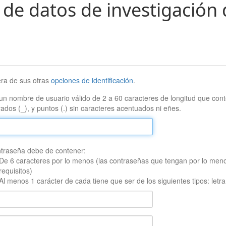
 de datos de investigación 
era de sus otras
opciones de identificación
.
un nombre de usuario válido de 2 a 60 caracteres de longitud que conte
ados (_), y puntos (.) sin caracteres acentuados ni eñes.
traseña debe de contener:
De 6 caracteres por lo menos (las contraseñas que tengan por lo men
requisitos)
Al menos 1 carácter de cada tiene que ser de los siguientes tipos: let