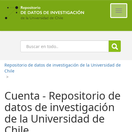
Ir
al
Cambi
contenido
naveg
principal
Buscar
Repositorio de datos de investigación de la Universidad de
Chile
>
Cuenta - Repositorio de
datos de investigación
de la Universidad de
Chile