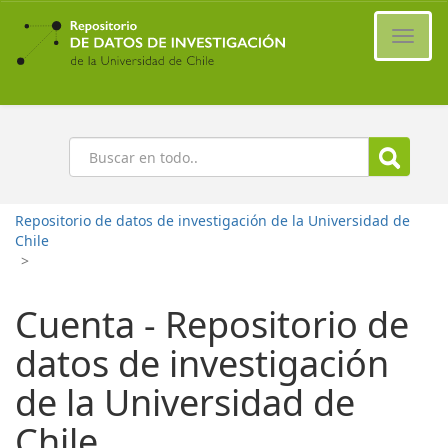
Ir
al
Cambi
contenido
naveg
principal
Buscar
Repositorio de datos de investigación de la Universidad de
Chile
>
Cuenta - Repositorio de
datos de investigación
de la Universidad de
Chile