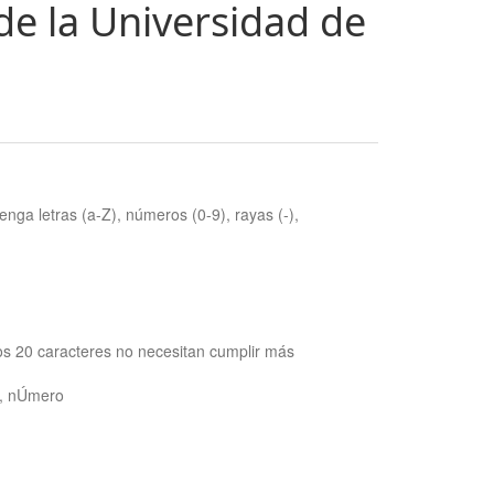
de la Universidad de
nga letras (a-Z), números (0-9), rayas (-),
os 20 caracteres no necesitan cumplir más
ra, nÚmero