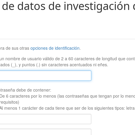
 de datos de investigación 
era de sus otras
opciones de identificación
.
un nombre de usuario válido de 2 a 60 caracteres de longitud que conte
ados (_), y puntos (.) sin caracteres acentuados ni eñes.
traseña debe de contener:
De 6 caracteres por lo menos (las contraseñas que tengan por lo men
requisitos)
Al menos 1 carácter de cada tiene que ser de los siguientes tipos: let