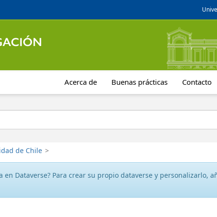
Unive
Acerca de
Buenas prácticas
Contacto
idad de Chile
>
 en Dataverse? Para crear su propio dataverse y personalizarlo, aña