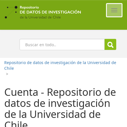
Ir
al
Cambi
contenido
naveg
principal
Buscar
Repositorio de datos de investigación de la Universidad de
Chile
>
Cuenta - Repositorio de
datos de investigación
de la Universidad de
Chile