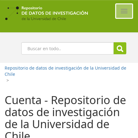
Ir
al
Cambi
contenido
naveg
principal
Buscar
Repositorio de datos de investigación de la Universidad de
Chile
>
Cuenta - Repositorio de
datos de investigación
de la Universidad de
Chile