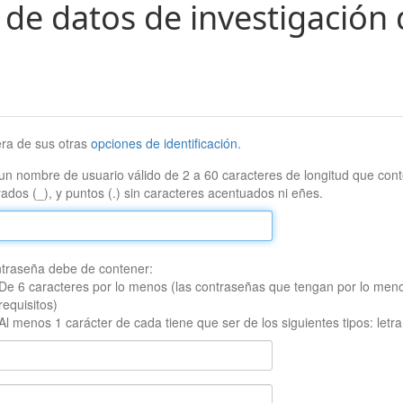
 de datos de investigación 
era de sus otras
opciones de identificación
.
un nombre de usuario válido de 2 a 60 caracteres de longitud que conte
ados (_), y puntos (.) sin caracteres acentuados ni eñes.
traseña debe de contener:
De 6 caracteres por lo menos (las contraseñas que tengan por lo men
requisitos)
Al menos 1 carácter de cada tiene que ser de los siguientes tipos: let