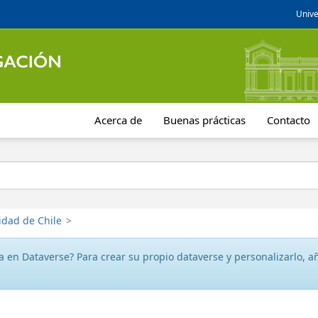
Unive
Acerca de
Buenas prácticas
Contacto
idad de Chile
>
 en Dataverse? Para crear su propio dataverse y personalizarlo, aña