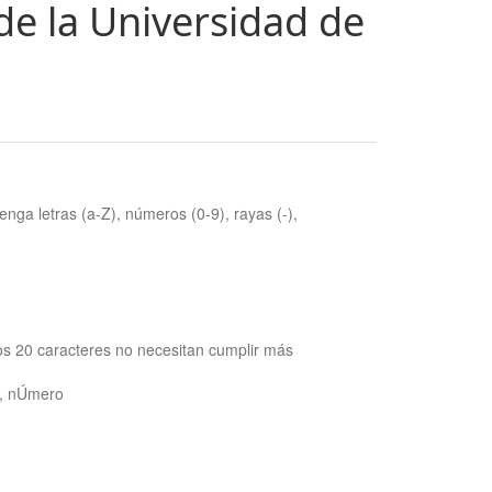
de la Universidad de
nga letras (a-Z), números (0-9), rayas (-),
os 20 caracteres no necesitan cumplir más
ra, nÚmero