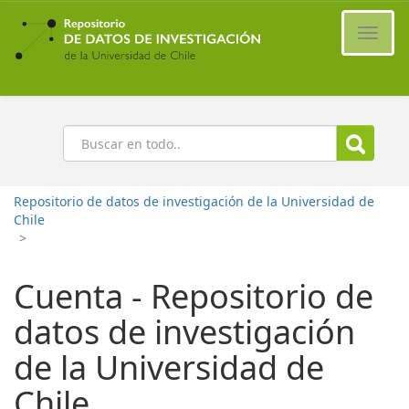
Ir
al
Cambi
contenido
naveg
principal
Buscar
Repositorio de datos de investigación de la Universidad de
Chile
>
Cuenta - Repositorio de
datos de investigación
de la Universidad de
Chile