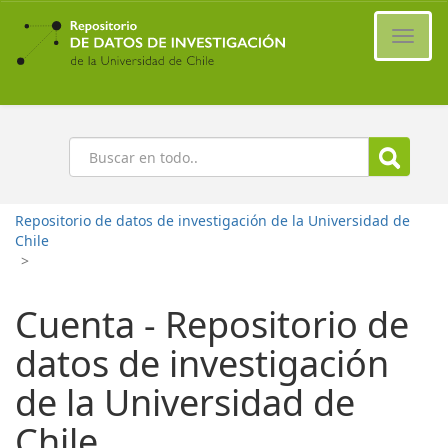
Ir
al
Cambi
contenido
naveg
principal
Buscar
Repositorio de datos de investigación de la Universidad de
Chile
>
Cuenta - Repositorio de
datos de investigación
de la Universidad de
Chile