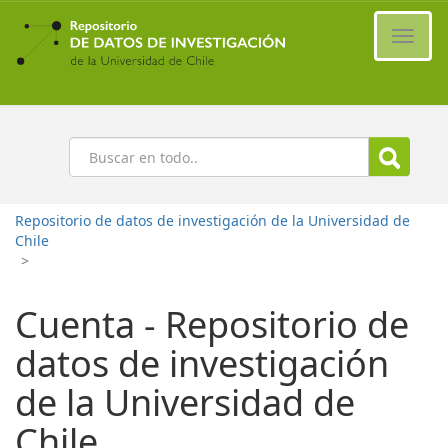
Ir
al
Cambi
contenido
naveg
principal
Buscar
Repositorio de datos de investigación de la Universidad de
Chile
>
Cuenta - Repositorio de
datos de investigación
de la Universidad de
Chile