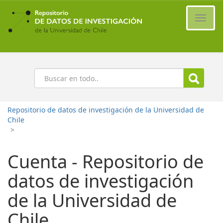
Ir
al
Cambi
contenido
naveg
principal
Buscar
Repositorio de datos de investigación de la Universidad de
Chile
>
Cuenta - Repositorio de
datos de investigación
de la Universidad de
Chile