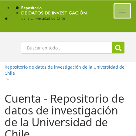
Ir
al
Cambi
contenido
naveg
principal
Buscar
Repositorio de datos de investigación de la Universidad de
Chile
>
Cuenta - Repositorio de
datos de investigación
de la Universidad de
Chile