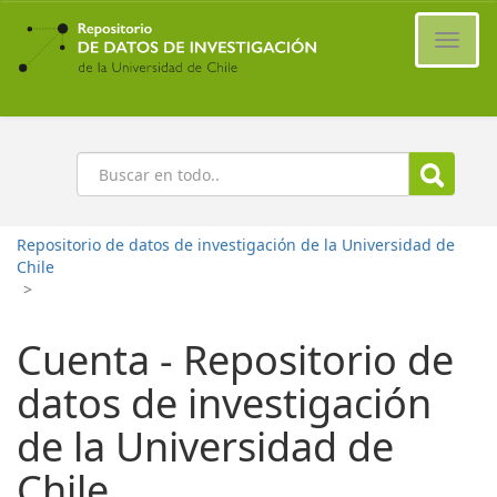
Ir
al
Cambi
contenido
naveg
principal
Buscar
Repositorio de datos de investigación de la Universidad de
Chile
>
Cuenta - Repositorio de
datos de investigación
de la Universidad de
Chile