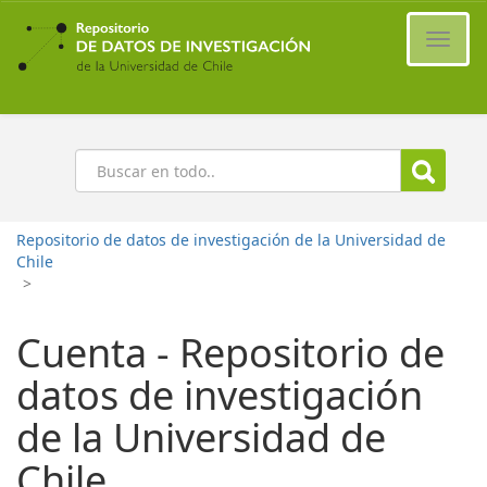
Ir
al
Cambi
contenido
naveg
principal
Buscar
Repositorio de datos de investigación de la Universidad de
Chile
>
Cuenta - Repositorio de
datos de investigación
de la Universidad de
Chile